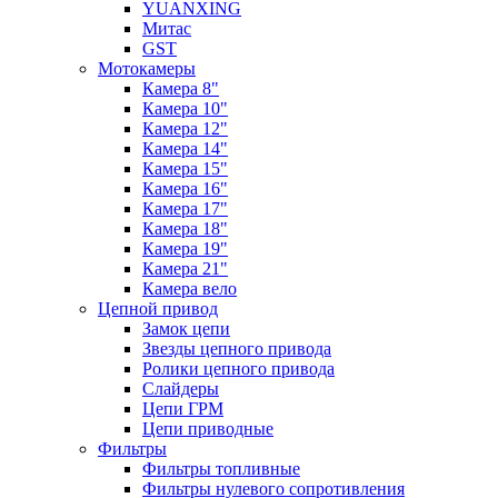
YUANXING
Митас
GST
Мотокамеры
Камера 8"
Камера 10"
Камера 12"
Камера 14"
Камера 15"
Камера 16"
Камера 17"
Камера 18"
Камера 19"
Камера 21"
Камера вело
Цепной привод
Замок цепи
Звезды цепного привода
Ролики цепного привода
Слайдеры
Цепи ГРМ
Цепи приводные
Фильтры
Фильтры топливные
Фильтры нулевого сопротивления