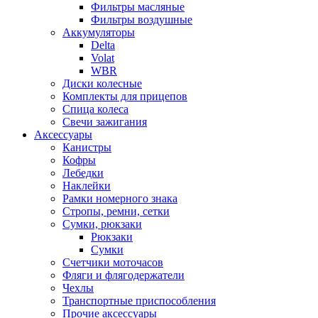
Фильтры масляные
Фильтры воздушные
Аккумуляторы
Delta
Volat
WBR
Диски колесные
Комплекты для прицепов
Спица колеса
Свечи зажигания
Аксессуары
Канистры
Кофры
Лебедки
Наклейки
Рамки номерного знака
Стропы, ремни, сетки
Сумки, рюкзаки
Рюкзаки
Сумки
Счетчики моточасов
Фляги и флягодержатели
Чехлы
Транспортные приспособления
Прочие аксессуары