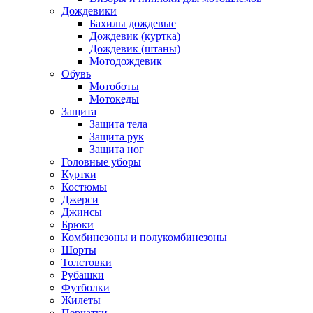
Дождевики
Бахилы дождевые
Дождевик (куртка)
Дождевик (штаны)
Мотодождевик
Обувь
Мотоботы
Мотокеды
Защита
Защита тела
Защита рук
Защита ног
Головные уборы
Куртки
Костюмы
Джерси
Джинсы
Брюки
Комбинезоны и полукомбинезоны
Шорты
Толстовки
Рубашки
Футболки
Жилеты
Перчатки