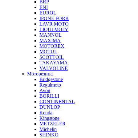
BRP
ENI
EUROL
IPONE FORK
LAVR MOTO
LIQUI MOLY
MANNOL
MAXIMA
MOTOREX
MOTUL
SCOTTOIL
TAKAYAMA
VALVOLINE
Моторезина
Bridgestone
Regulmoto
Avon
BORILLI
CONTINENTAL
DUNLOP
Kenda
Kingstone
METZELER
Michelin
SHINKO