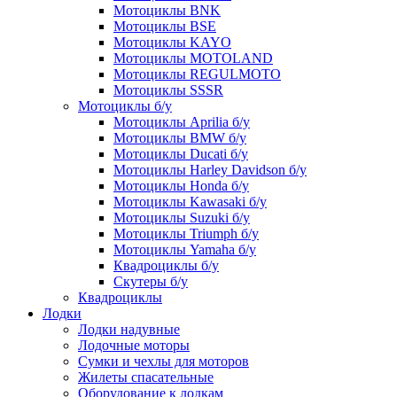
Мотоциклы BNK
Мотоциклы BSE
Мотоциклы KAYO
Мотоциклы MOTOLAND
Мотоциклы REGULMOTO
Мотоциклы SSSR
Мотоциклы б/у
Мотоциклы Aprilia б/у
Мотоциклы BMW б/у
Мотоциклы Ducati б/у
Мотоциклы Harley Davidson б/у
Мотоциклы Honda б/у
Мотоциклы Kawasaki б/у
Мотоциклы Suzuki б/у
Мотоциклы Triumph б/у
Мотоциклы Yamaha б/у
Квадроциклы б/у
Скутеры б/у
Квадроциклы
Лодки
Лодки надувные
Лодочные моторы
Сумки и чехлы для моторов
Жилеты спасательные
Оборудование к лодкам