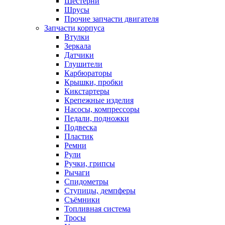
Шестерни
Шрусы
Прочие запчасти двигателя
Запчасти корпуса
Втулки
Зеркала
Датчики
Глушители
Карбюраторы
Крышки, пробки
Кикстартеры
Крепежные изделия
Насосы, компрессоры
Педали, подножки
Подвеска
Пластик
Ремни
Рули
Ручки, грипсы
Рычаги
Спидометры
Ступицы, демпферы
Съёмники
Топливная система
Тросы