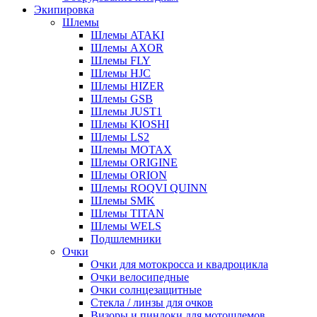
Экипировка
Шлемы
Шлемы ATAKI
Шлемы AXOR
Шлемы FLY
Шлемы HJC
Шлемы HIZER
Шлемы GSB
Шлемы JUST1
Шлемы KIOSHI
Шлемы LS2
Шлемы MOTAX
Шлемы ORIGINE
Шлемы ORION
Шлемы ROQVI QUINN
Шлемы SMK
Шлемы TITAN
Шлемы WELS
Подшлемники
Очки
Очки для мотокросса и квадроцикла
Очки велосипедные
Очки солнцезащитные
Стекла / линзы для очков
Визоры и пинлоки для мотошлемов