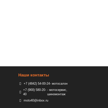
Наши контакты
+7 (4842) 54-00-24
- мотосалон
+7 (900) 580-20-
- мотосервис,
40
шиномонтаж
moto40@inbox.ru