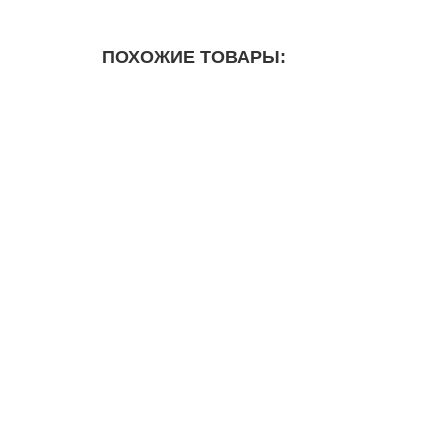
ПОХОЖИЕ ТОВАРЫ:
Втулка колеса заднего 22*15,5*х36 TTR110 TTR125
140 ₽
Втулка колеса переднего 21х12х22.5 XR250w. YD
140 ₽