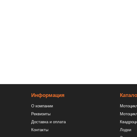
Втулка маятника внешняя (пара) KAYO CRF801 (W
570 ₽
Втулка крепления прогрессии к амортизатору d-10 D
270 ₽
Информация
Катало
О компании
Мотоцик
Реквизиты
Мотоцикл
Доставка и оплата
Квадроц
Контакты
Лодки