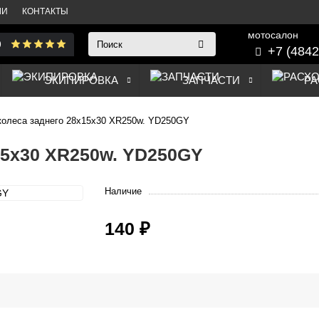
ЛИ
КОНТАКТЫ
мотосалон
+7 (4842
ЭКИПИРОВКА
ЗАПЧАСТИ
РА
колеса заднего 28х15х30 ХR250w. YD250GY
15х30 ХR250w. YD250GY
Наличие
140 ₽