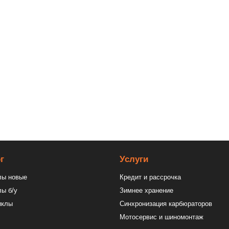
040122)
-17 l-20 Avantis Enduro
г
Услуги
лы новые
Кредит и рассрочкa
ы б/у
Зимнее хранение
иклы
Синхронизация карбюраторов
Мотосервис и шиномонтаж