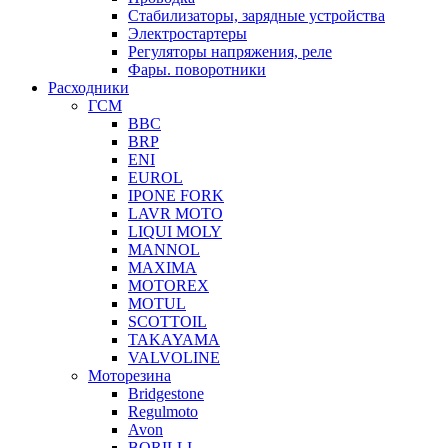
Стабилизаторы, зарядные устройства
Электростартеры
Регуляторы напряжения, реле
Фары. поворотники
Расходники
ГСМ
BBC
BRP
ENI
EUROL
IPONE FORK
LAVR MOTO
LIQUI MOLY
MANNOL
MAXIMA
MOTOREX
MOTUL
SCOTTOIL
TAKAYAMA
VALVOLINE
Моторезина
Bridgestone
Regulmoto
Avon
BORILLI