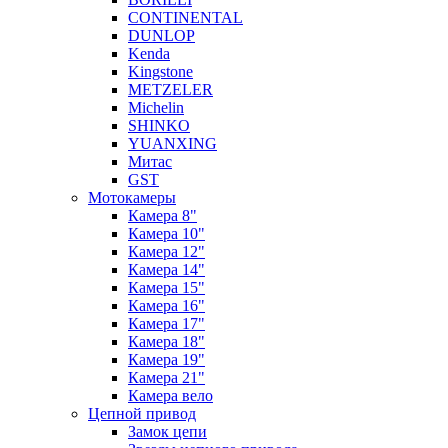
CONTINENTAL
DUNLOP
Kenda
Kingstone
METZELER
Michelin
SHINKO
YUANXING
Митас
GST
Мотокамеры
Камера 8"
Камера 10"
Камера 12"
Камера 14"
Камера 15"
Камера 16"
Камера 17"
Камера 18"
Камера 19"
Камера 21"
Камера вело
Цепной привод
Замок цепи