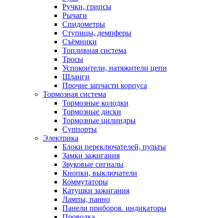
Ручки, грипсы
Рычаги
Спидометры
Ступицы, демпферы
Съёмники
Топливная система
Тросы
Успокоители, натяжители цепи
Шланги
Прочие запчасти корпуса
Тормозная система
Тормозные колодки
Тормозные диски
Тормозные цилиндры
Суппорты
Электрика
Блоки переключателей, пульты
Замки зажигания
Звуковые сигналы
Кнопки, выключатели
Коммутаторы
Катушки зажигания
Лампы, панно
Панели приборов. индикаторы
Проводка