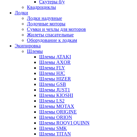
Скутеры б/у
Квадроциклы
Лодки
Лодки надувные
Лодочные моторы
Сумки и чехлы для моторов
Жилеты спасательные
Оборудование к лодкам
Экипировка
Шлемы
Шлемы ATAKI
Шлемы AXOR
Шлемы FLY
Шлемы HJC
Шлемы HIZER
Шлемы GSB
Шлемы JUST1
Шлемы KIOSHI
Шлемы LS2
Шлемы MOTAX
Шлемы ORIGINE
Шлемы ORION
Шлемы ROQVI QUINN
Шлемы SMK
Шлемы TITAN