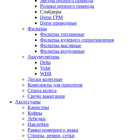
Звезды цепного привода
Ролики цепного привода
Слайдеры
Цепи ГРМ
Цепи приводные
Фильтры
Фильтры топливные
Фильтры нулевого сопротивления
Фильтры масляные
Фильтры воздушные
Аккумуляторы
Delta
Volat
WBR
Диски колесные
Комплекты для прицепов
Спица колеса
Свечи зажигания
Аксессуары
Канистры
Кофры
Лебедки
Наклейки
Рамки номерного знака
Стропы, ремни, сетки