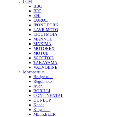
ГСМ
BBC
BRP
ENI
EUROL
IPONE FORK
LAVR MOTO
LIQUI MOLY
MANNOL
MAXIMA
MOTOREX
MOTUL
SCOTTOIL
TAKAYAMA
VALVOLINE
Моторезина
Bridgestone
Regulmoto
Avon
BORILLI
CONTINENTAL
DUNLOP
Kenda
Kingstone
METZELER