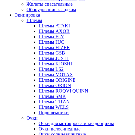
Жилеты спасательные
Оборудование к лодкам
Экипировка
Шлемы
Шлемы ATAKI
Шлемы AXOR
Шлемы FLY
Шлемы HJC
Шлемы HIZER
Шлемы GSB
Шлемы JUST1
Шлемы KIOSHI
Шлемы LS2
Шлемы MOTAX
Шлемы ORIGINE
Шлемы ORION
Шлемы ROQVI QUINN
Шлемы SMK
Шлемы TITAN
Шлемы WELS
Подшлемники
Очки
Очки для мотокросса и квадроцикла
Очки велосипедные
Очки солнцезащитные