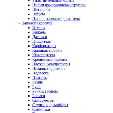
Уплотнительные кольца
Цилиндро-поршневые группы
Шестерни
Шрусы
Прочие запчасти двигателя
Запчасти корпуса
Втулки
Зеркала
Датчики
Глушители
Карбюраторы
Крышки, пробки
Кикстартеры
Крепежные изделия
Насосы, компрессоры
Педали, подножки
Подвеска
Пластик
Ремни
Рули
Ручки, грипсы
Рычаги
Спидометры
Ступицы, демпферы
Съёмники