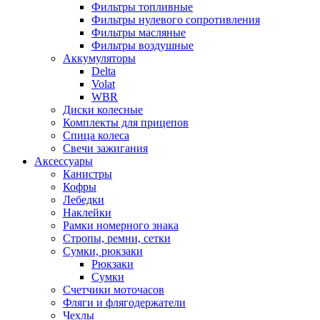
Фильтры топливные
Фильтры нулевого сопротивления
Фильтры масляные
Фильтры воздушные
Аккумуляторы
Delta
Volat
WBR
Диски колесные
Комплекты для прицепов
Спица колеса
Свечи зажигания
Аксессуары
Канистры
Кофры
Лебедки
Наклейки
Рамки номерного знака
Стропы, ремни, сетки
Сумки, рюкзаки
Рюкзаки
Сумки
Счетчики моточасов
Фляги и флягодержатели
Чехлы