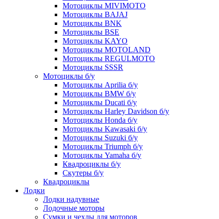
Мотоциклы MIVIMOTO
Мотоциклы BAJAJ
Мотоциклы BNK
Мотоциклы BSE
Мотоциклы KAYO
Мотоциклы MOTOLAND
Мотоциклы REGULMOTO
Мотоциклы SSSR
Мотоциклы б/у
Мотоциклы Aprilia б/у
Мотоциклы BMW б/у
Мотоциклы Ducati б/у
Мотоциклы Harley Davidson б/у
Мотоциклы Honda б/у
Мотоциклы Kawasaki б/у
Мотоциклы Suzuki б/у
Мотоциклы Triumph б/у
Мотоциклы Yamaha б/у
Квадроциклы б/у
Скутеры б/у
Квадроциклы
Лодки
Лодки надувные
Лодочные моторы
Сумки и чехлы для моторов