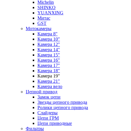
Michelin
SHINKO
YUANXING
Митас
GST
Мотокамеры
Камера 8"
Камера 10"
Камера 12"
Камера 14"
Камера 15"
Камера 16"
Камера 17"
Камера 18"
Камера 19"
Камера 21"
Камера вело
Цепной привод
Замок цепи
Звезды цепного привода
Ролики цепного привода
Слайдеры
Цепи ГРМ
Цепи приводные
Фильтры