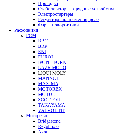
Проводка
Стабилизаторы, зарядные устройства
Электростартеры
Регуляторы напряжения, реле
Фары. поворотники
Расходники
ГСМ
BBC
BRP
ENI
EUROL
IPONE FORK
LAVR MOTO
LIQUI MOLY
MANNOL
MAXIMA
MOTOREX
MOTUL
SCOTTOIL
TAKAYAMA
VALVOLINE
Моторезина
Bridgestone
Regulmoto
Avon