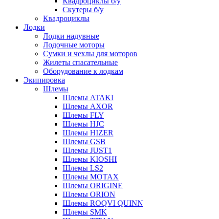
Квадроциклы б/у
Скутеры б/у
Квадроциклы
Лодки
Лодки надувные
Лодочные моторы
Сумки и чехлы для моторов
Жилеты спасательные
Оборудование к лодкам
Экипировка
Шлемы
Шлемы ATAKI
Шлемы AXOR
Шлемы FLY
Шлемы HJC
Шлемы HIZER
Шлемы GSB
Шлемы JUST1
Шлемы KIOSHI
Шлемы LS2
Шлемы MOTAX
Шлемы ORIGINE
Шлемы ORION
Шлемы ROQVI QUINN
Шлемы SMK