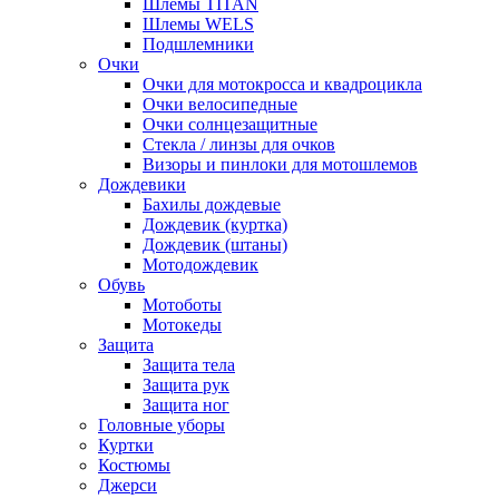
Шлемы TITAN
Шлемы WELS
Подшлемники
Очки
Очки для мотокросса и квадроцикла
Очки велосипедные
Очки солнцезащитные
Стекла / линзы для очков
Визоры и пинлоки для мотошлемов
Дождевики
Бахилы дождевые
Дождевик (куртка)
Дождевик (штаны)
Мотодождевик
Обувь
Мотоботы
Мотокеды
Защита
Защита тела
Защита рук
Защита ног
Головные уборы
Куртки
Костюмы
Джерси