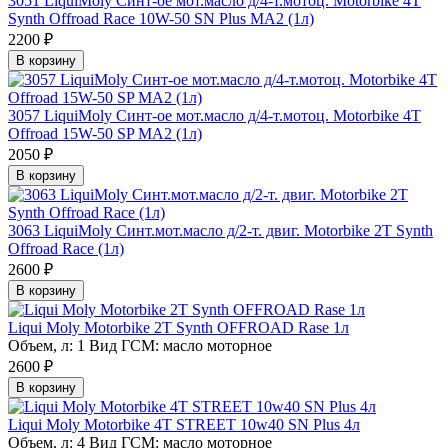
3051 LiquiMoly Синт-ое мот.масло д/4-т.мотоц. Motorbike 4T
Synth Offroad Race 10W-50 SN Plus MA2 (1л)
2200 ₽
В корзину
3057 LiquiMoly Синт-ое мот.масло д/4-т.мотоц. Motorbike 4T
Offroad 15W-50 SP MA2 (1л)
2050 ₽
В корзину
3063 LiquiMoly Синт.мот.масло д/2-т. двиг. Motorbike 2T Synth
Offroad Race (1л)
2600 ₽
В корзину
Liqui Moly Motorbike 2T Synth OFFROAD Rase 1л
Объем, л:
1
Вид ГСМ:
масло моторное
2600 ₽
В корзину
Liqui Moly Motorbike 4T STREET 10w40 SN Plus 4л
Объем, л:
4
Вид ГСМ:
масло моторное