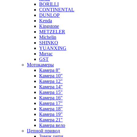
BORILLI
CONTINENTAL
DUNLOP
Kenda
Kingstone
METZELER
Michelin
SHINKO
YUANXING
Митас
GST
Мотокамеры
Камера 8"
Камера 10"
Камера 12"
Камера 14"
Камера 15"
Камера 16"
Камера 17"
Камера 18"
Камера 19"
Камера 21"
Камера вело
Цепной привод
Замок цепи