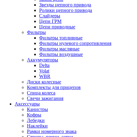
Звезды цепного привода
Ролики цепного привода
Слайдеры
Цепи ГРМ
Цепи приводные
Фильтры
Фильтры топливные
Фильтры нулевого сопротивления
Фильтры масляные
Фильтры воздушные
Аккумуляторы
Delta
Volat
WBR
Диски колесные
Комплекты для прицепов
Спица колеса
Свечи зажигания
Аксессуары
Канистры
Кофры
Лебедки
Наклейки
Рамки номерного знака
Стропы, ремни, сетки